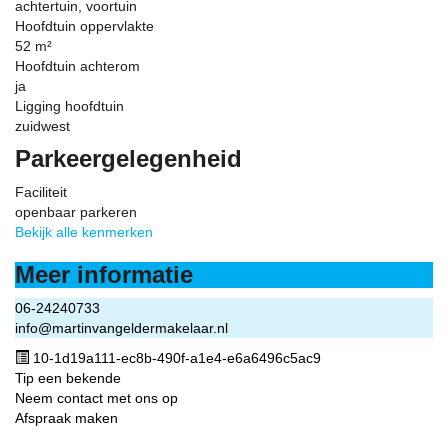
achtertuin, voortuin
Hoofdtuin oppervlakte
52 m²
Hoofdtuin achterom
ja
Ligging hoofdtuin
zuidwest
Parkeergelegenheid
Faciliteit
openbaar parkeren
Bekijk alle kenmerken
Meer informatie
06-24240733
info@martinvangeldermakelaar.nl
10-1d19a111-ec8b-490f-a1e4-e6a6496c5ac9
Tip een bekende
Neem contact met ons op
Afspraak maken