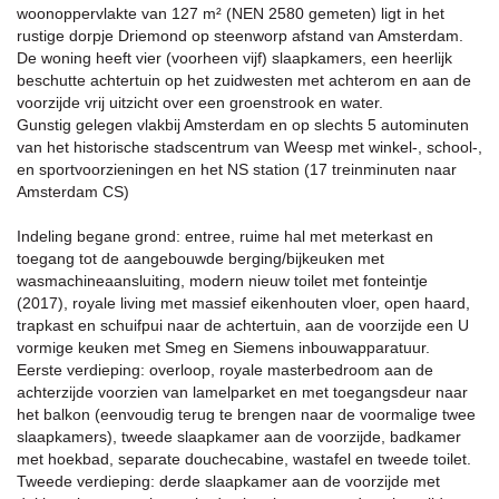
woonoppervlakte van 127 m² (NEN 2580 gemeten) ligt in het
rustige dorpje Driemond op steenworp afstand van Amsterdam.
De woning heeft vier (voorheen vijf) slaapkamers, een heerlijk
beschutte achtertuin op het zuidwesten met achterom en aan de
voorzijde vrij uitzicht over een groenstrook en water.
Gunstig gelegen vlakbij Amsterdam en op slechts 5 autominuten
van het historische stadscentrum van Weesp met winkel-, school-,
en sportvoorzieningen en het NS station (17 treinminuten naar
Amsterdam CS)
Indeling begane grond: entree, ruime hal met meterkast en
toegang tot de aangebouwde berging/bijkeuken met
wasmachineaansluiting, modern nieuw toilet met fonteintje
(2017), royale living met massief eikenhouten vloer, open haard,
trapkast en schuifpui naar de achtertuin, aan de voorzijde een U
vormige keuken met Smeg en Siemens inbouwapparatuur.
Eerste verdieping: overloop, royale masterbedroom aan de
achterzijde voorzien van lamelparket en met toegangsdeur naar
het balkon (eenvoudig terug te brengen naar de voormalige twee
slaapkamers), tweede slaapkamer aan de voorzijde, badkamer
met hoekbad, separate douchecabine, wastafel en tweede toilet.
Tweede verdieping: derde slaapkamer aan de voorzijde met