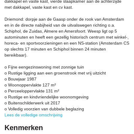
dakkapel en vaste kast, vierde slaapkamer aan de achterzijde
met dakkapel, vaste kast en cv kast.
Driemond: dorpje aan de Gaasp onder de rook van Amsterdam
en in de directe nabijheid van de uitvalswegen richting o.a.
Schiphol, de Zuidas, Almere en Amersfoort. Weesp ligt op 5
autominuten en heeft een gezellig historisch centrum met winkel-,
horeca- en sportvoorzieningen en een NS-station (Amsterdam CS
op slechts 17 minuten en Schiphol binnen 24 minuten
bereikbaar).
o Fijne eengezinswoning met zonnige tuin
o Rustige ligging aan een groenstrook met vrij uitzicht
o Bouwjaar 1987
o Woonoppervlakte 127 m²
o Perceeloppervlakte 131 m²
o Rustige en kindvriendelijke woonomgeving
o Buitenschilderwerk uit 2017
o Volledig voorzien van dubbele beglazing
Lees de volledige omschrijving
Kenmerken