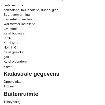
Isolatievormen
dakisolatie, muurisolatie, dubbel glas
Soort verwarming
c.v.-ketel, open haard
Warmwater installatie
c.v.-ketel
Ketel bouwjaar
2016
Ketel type
Nefit HR
Ketel gas/olie
gas
Ketel eigendom
eigendom
Kadastrale gegevens
Oppervlakte
131 m²
Buitenruimte
Tuintype(n)