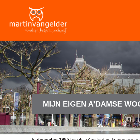
MIJN EIGEN A’DAMSE WO
In
december 1985
ben ik in Amsterdam komen wonen