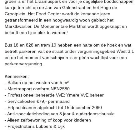
groen is er het Erasmuspark en voor je dagelijkse boodschappen
kun je terecht op de Jan van Galenstraat en het Hugo de
Grootplein. Het Food Center wordt de komende jaren
getransformeerd in een hoogwaardig woon gebied; het
Marktkwartier. De Monumentale Markthal wordt opgeknapt en
belooft een fijne plek te worden!
Bus 18 en 828 en tram 19 hebben een halte om de hoek en wat
betreft parkeren valt de straat onder vergunningsgebied West 3.1
en op het moment van schrijven is er géén wachtlijst voor een
parkeervergunning.
Kenmerken:
- Balkon op het westen van 5 m²
- Meetrapport conform NEN2580
- Professioneel beheerde VvE; Ymere VvE beheer
- Servicekosten €79,- per maand
- Erfpachtcanon afgekocht tot 15 december 2060
- Anti-speculatiebeding van 3 jaar & ouderdomsclausule
- Alleen zelfbewoning of koop voor kinderen
- Projectnotaris Lubbers & Dijk