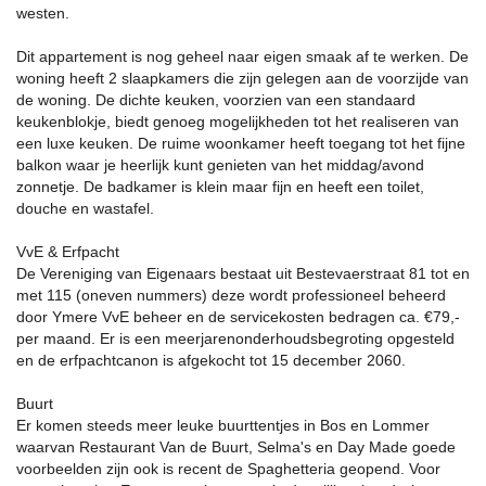
westen.
Dit appartement is nog geheel naar eigen smaak af te werken. De
woning heeft 2 slaapkamers die zijn gelegen aan de voorzijde van
de woning. De dichte keuken, voorzien van een standaard
keukenblokje, biedt genoeg mogelijkheden tot het realiseren van
een luxe keuken. De ruime woonkamer heeft toegang tot het fijne
balkon waar je heerlijk kunt genieten van het middag/avond
zonnetje. De badkamer is klein maar fijn en heeft een toilet,
douche en wastafel.
VvE & Erfpacht
De Vereniging van Eigenaars bestaat uit Bestevaerstraat 81 tot en
met 115 (oneven nummers) deze wordt professioneel beheerd
door Ymere VvE beheer en de servicekosten bedragen ca. €79,-
per maand. Er is een meerjarenonderhoudsbegroting opgesteld
en de erfpachtcanon is afgekocht tot 15 december 2060.
Buurt
Er komen steeds meer leuke buurttentjes in Bos en Lommer
waarvan Restaurant Van de Buurt, Selma's en Day Made goede
voorbeelden zijn ook is recent de Spaghetteria geopend. Voor