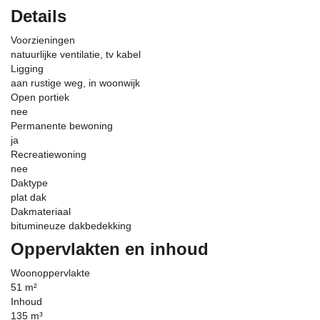
Details
Voorzieningen
natuurlijke ventilatie, tv kabel
Ligging
aan rustige weg, in woonwijk
Open portiek
nee
Permanente bewoning
ja
Recreatiewoning
nee
Daktype
plat dak
Dakmateriaal
bitumineuze dakbedekking
Oppervlakten en inhoud
Woonoppervlakte
51 m²
Inhoud
135 m³