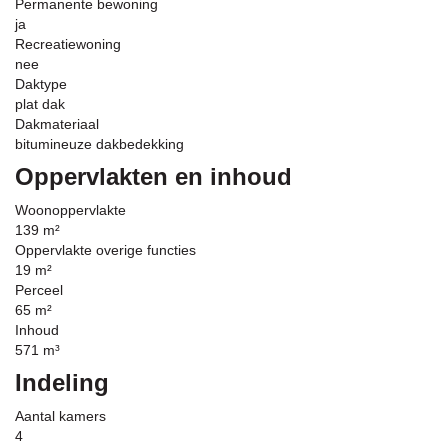
Permanente bewoning
ja
Recreatiewoning
nee
Daktype
plat dak
Dakmateriaal
bitumineuze dakbedekking
Oppervlakten en inhoud
Woonoppervlakte
139 m²
Oppervlakte overige functies
19 m²
Perceel
65 m²
Inhoud
571 m³
Indeling
Aantal kamers
4