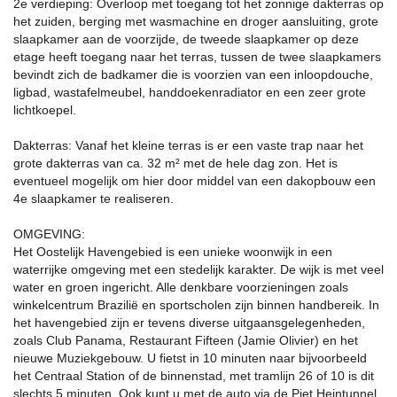
2e verdieping: Overloop met toegang tot het zonnige dakterras op
het zuiden, berging met wasmachine en droger aansluiting, grote
slaapkamer aan de voorzijde, de tweede slaapkamer op deze
etage heeft toegang naar het terras, tussen de twee slaapkamers
bevindt zich de badkamer die is voorzien van een inloopdouche,
ligbad, wastafelmeubel, handdoekenradiator en een zeer grote
lichtkoepel.
Dakterras: Vanaf het kleine terras is er een vaste trap naar het
grote dakterras van ca. 32 m² met de hele dag zon. Het is
eventueel mogelijk om hier door middel van een dakopbouw een
4e slaapkamer te realiseren.
OMGEVING:
Het Oostelijk Havengebied is een unieke woonwijk in een
waterrijke omgeving met een stedelijk karakter. De wijk is met veel
water en groen ingericht. Alle denkbare voorzieningen zoals
winkelcentrum Brazilië en sportscholen zijn binnen handbereik. In
het havengebied zijn er tevens diverse uitgaansgelegenheden,
zoals Club Panama, Restaurant Fifteen (Jamie Olivier) en het
nieuwe Muziekgebouw. U fietst in 10 minuten naar bijvoorbeeld
het Centraal Station of de binnenstad, met tramlijn 26 of 10 is dit
slechts 5 minuten. Ook kunt u met de auto via de Piet Heintunnel