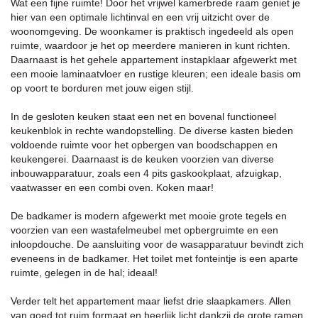
Wat een fijne ruimte! Door het vrijwel kamerbrede raam geniet je
hier van een optimale lichtinval en een vrij uitzicht over de
woonomgeving. De woonkamer is praktisch ingedeeld als open
ruimte, waardoor je het op meerdere manieren in kunt richten.
Daarnaast is het gehele appartement instapklaar afgewerkt met
een mooie laminaatvloer en rustige kleuren; een ideale basis om
op voort te borduren met jouw eigen stijl.
In de gesloten keuken staat een net en bovenal functioneel
keukenblok in rechte wandopstelling. De diverse kasten bieden
voldoende ruimte voor het opbergen van boodschappen en
keukengerei. Daarnaast is de keuken voorzien van diverse
inbouwapparatuur, zoals een 4 pits gaskookplaat, afzuigkap,
vaatwasser en een combi oven. Koken maar!
De badkamer is modern afgewerkt met mooie grote tegels en
voorzien van een wastafelmeubel met opbergruimte en een
inloopdouche. De aansluiting voor de wasapparatuur bevindt zich
eveneens in de badkamer. Het toilet met fonteintje is een aparte
ruimte, gelegen in de hal; ideaal!
Verder telt het appartement maar liefst drie slaapkamers. Allen
van goed tot ruim formaat en heerlijk licht dankzij de grote ramen.