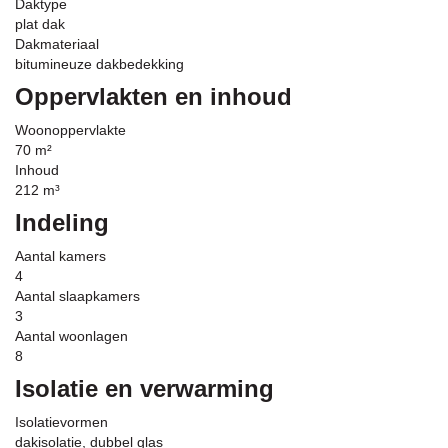
Daktype
plat dak
Dakmateriaal
bitumineuze dakbedekking
Oppervlakten en inhoud
Woonoppervlakte
70 m²
Inhoud
212 m³
Indeling
Aantal kamers
4
Aantal slaapkamers
3
Aantal woonlagen
8
Isolatie en verwarming
Isolatievormen
dakisolatie, dubbel glas