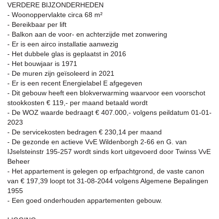
VERDERE BIJZONDERHEDEN
- Woonoppervlakte circa 68 m²
- Bereikbaar per lift
- Balkon aan de voor- en achterzijde met zonwering
- Er is een airco installatie aanwezig
- Het dubbele glas is geplaatst in 2016
- Het bouwjaar is 1971
- De muren zijn geïsoleerd in 2021
- Er is een recent Energielabel E afgegeven
- Dit gebouw heeft een blokverwarming waarvoor een voorschot
stookkosten € 119,- per maand betaald wordt
- De WOZ waarde bedraagt € 407.000,- volgens peildatum 01-01-
2023
- De servicekosten bedragen € 230,14 per maand
- De gezonde en actieve VvE Wildenborgh 2-66 en G. van
IJselsteinstr 195-257 wordt sinds kort uitgevoerd door Twinss VvE
Beheer
- Het appartement is gelegen op erfpachtgrond, de vaste canon
van € 197,39 loopt tot 31-08-2044 volgens Algemene Bepalingen
1955
- Een goed onderhouden appartementen gebouw.