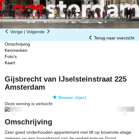
Vorige
|
Volgende
Terug naar overzicht
Omschrijving
Kenmerken
Foto's
Kaart
Gijsbrecht van IJselsteinstraat 225
Amsterdam
Bewaar object
Deze woning is verkocht
Previous
Next
Omschrijving
Zeer goed onderhouden appartement met lift op bovenste etage
gelegen op een loopafstand van de winkelcentrum Groot