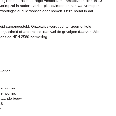
 bij een notaris in de regio Amsterdam / Amstelveen binnen 10
ing zal in nader overleg plaatsvinden en kan wat verkoper
 bewoningsclausule worden opgenomen. Deze houdt in dat
heid samengesteld. Onzerzijds wordt echter geen enkele
onjuistheid of anderszins, dan wel de gevolgen daarvan. Alle
gens de NEN 2580 normering.
overleg
venwoning
venwoning
staande bouw
18
e