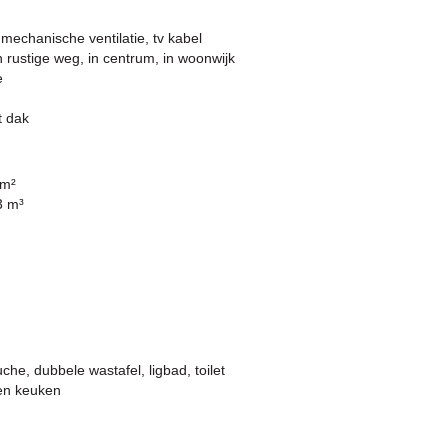
t, mechanische ventilatie, tv kabel
 rustige weg, in centrum, in woonwijk
e
t dak
 m²
3 m³
che, dubbele wastafel, ligbad, toilet
en keuken