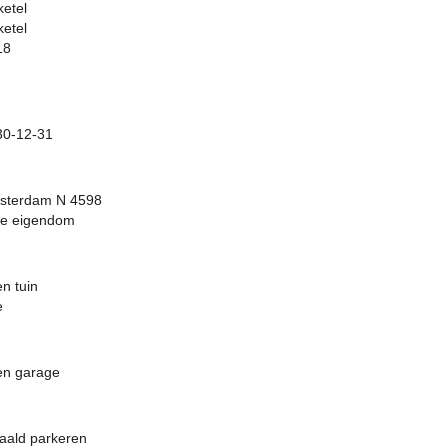
ketel
ketel
18
30-12-31
sterdam N 4598
le eigendom
n tuin
e
en garage
aald parkeren