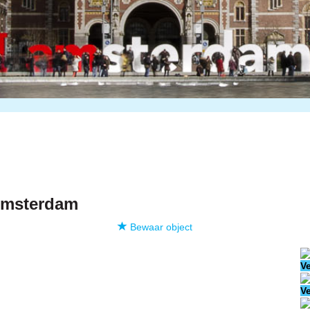
msterdam
Bewaar object
V
V