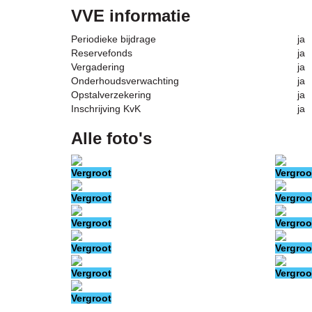
VVE informatie
Periodieke bijdrage
ja
Reservefonds
ja
Vergadering
ja
Onderhoudsverwachting
ja
Opstalverzekering
ja
Inschrijving KvK
ja
Alle foto's
Vergroot
Vergroo
Vergroot
Vergroo
Vergroot
Vergroo
Vergroot
Vergroo
Vergroot
Vergroo
Vergroot