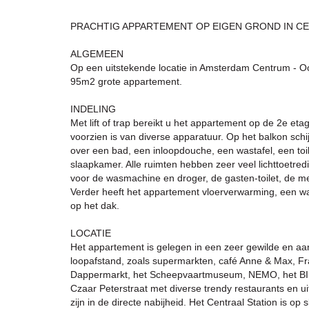
PRACHTIG APPARTEMENT OP EIGEN GROND IN C
ALGEMEEN
Op een uitstekende locatie in Amsterdam Centrum - Oos
95m2 grote appartement.
INDELING
Met lift of trap bereikt u het appartement op de 2e 
voorzien is van diverse apparatuur. Op het balkon sc
over een bad, een inloopdouche, een wastafel, een toil
slaapkamer. Alle ruimten hebben zeer veel lichttoetred
voor de wasmachine en droger, de gasten-toilet, de me
Verder heeft het appartement vloerverwarming, een
op het dak.
LOCATIE
Het appartement is gelegen in een zeer gewilde en aa
loopafstand, zoals supermarkten, café Anne & Max, Fra
Dappermarkt, het Scheepvaartmuseum, NEMO, het BIM
Czaar Peterstraat met diverse trendy restaurants en
zijn in de directe nabijheid. Het Centraal Station is op