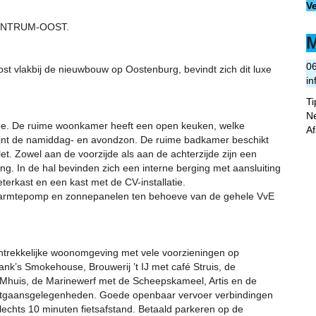
V
ENTRUM-OOST.
M
0
t vlakbij de nieuwbouw op Oostenburg, bevindt zich dit luxe
in
T
N
etage. De ruime woonkamer heeft een open keuken, welke
A
hijnt de namiddag- en avondzon. De ruime badkamer beschikt
et. Zowel aan de voorzijde als aan de achterzijde zijn een
ing. In de hal bevinden zich een interne berging met aansluiting
terkast en een kast met de CV-installatie.
 warmtepomp en zonnepanelen ten behoeve van de gehele VvE
ntrekkelijke woonomgeving met vele voorzieningen op
nk’s Smokehouse, Brouwerij ’t IJ met café Struis, de
huis, de Marinewerf met de Scheepskameel, Artis en de
 uitgaansgelegenheden. Goede openbaar vervoer verbindingen
 slechts 10 minuten fietsafstand. Betaald parkeren op de