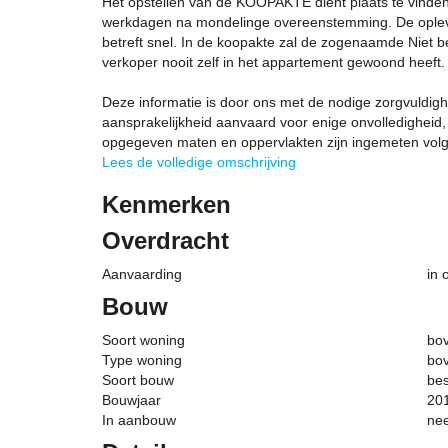
Het opstellen van de KOOPAKTE dient plaats te vinden
werkdagen na mondelinge overeenstemming. De oplever
betreft snel. In de koopakte zal de zogenaamde Niet
verkoper nooit zelf in het appartement gewoond heeft.
Deze informatie is door ons met de nodige zorgvuldig
aansprakelijkheid aanvaard voor enige onvolledigheid, 
opgegeven maten en oppervlakten zijn ingemeten vol
Lees de volledige omschrijving
Kenmerken
Overdracht
Aanvaarding
in 
Bouw
Soort woning
bo
Type woning
bo
Soort bouw
be
Bouwjaar
20
In aanbouw
ne