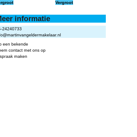
ergroot
Vergroot
eer informatie
6-24240733
fo@martinvangeldermakelaar.nl
ip een bekende
eem contact met ons op
fspraak maken