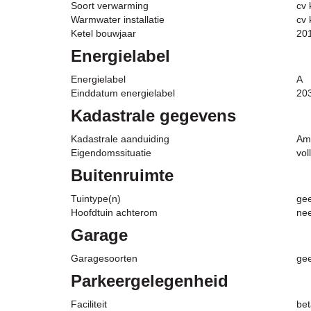
Soort verwarming
cv 
Warmwater installatie
cv 
Ketel bouwjaar
20
Energielabel
Energielabel
A
Einddatum energielabel
20
Kadastrale gegevens
Kadastrale aanduiding
Am
Eigendomssituatie
vol
Buitenruimte
Tuintype(n)
gee
Hoofdtuin achterom
ne
Garage
Garagesoorten
ge
Parkeergelegenheid
Faciliteit
bet