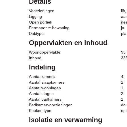
Details
Voorzieningen
lif
Ligging
aan
Open portiek
ne
Permanente bewoning
ja
Daktype
pla
Oppervlakten en inhoud
Woonoppervlakte
95
Inhoud
33
Indeling
Aantal kamers
4
Aantal slaapkamers
2
Aantal woonlagen
1
Aantal etages
2
Aantal badkamers
1
Badkamervoorzieningen
dou
Keuken type
op
Isolatie en verwarming