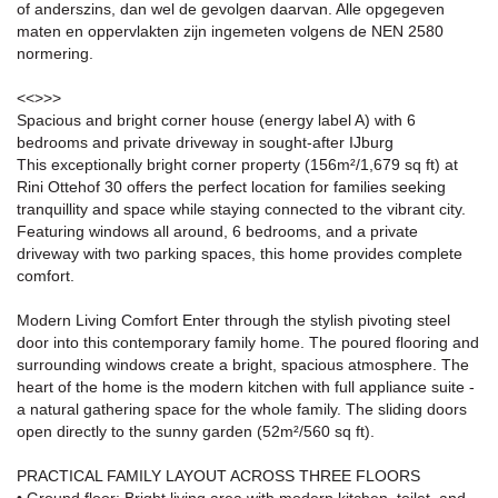
of anderszins, dan wel de gevolgen daarvan. Alle opgegeven
maten en oppervlakten zijn ingemeten volgens de NEN 2580
normering.
<<
>>>
Spacious and bright corner house (energy label A) with 6
bedrooms and private driveway in sought-after IJburg
This exceptionally bright corner property (156m²/1,679 sq ft) at
Rini Ottehof 30 offers the perfect location for families seeking
tranquillity and space while staying connected to the vibrant city.
Featuring windows all around, 6 bedrooms, and a private
driveway with two parking spaces, this home provides complete
comfort.
Modern Living Comfort Enter through the stylish pivoting steel
door into this contemporary family home. The poured flooring and
surrounding windows create a bright, spacious atmosphere. The
heart of the home is the modern kitchen with full appliance suite -
a natural gathering space for the whole family. The sliding doors
open directly to the sunny garden (52m²/560 sq ft).
PRACTICAL FAMILY LAYOUT ACROSS THREE FLOORS