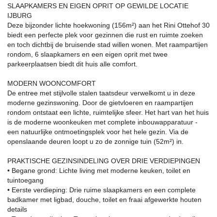
SLAAPKAMERS EN EIGEN OPRIT OP GEWILDE LOCATIE
IJBURG
Deze bijzonder lichte hoekwoning (156m²) aan het Rini Ottehof 30
biedt een perfecte plek voor gezinnen die rust en ruimte zoeken
en toch dichtbij de bruisende stad willen wonen. Met raampartijen
rondom, 6 slaapkamers en een eigen oprit met twee
parkeerplaatsen biedt dit huis alle comfort.
MODERN WOONCOMFORT
De entree met stijlvolle stalen taatsdeur verwelkomt u in deze
moderne gezinswoning. Door de gietvloeren en raampartijen
rondom ontstaat een lichte, ruimtelijke sfeer. Het hart van het huis
is de moderne woonkeuken met complete inbouwapparatuur -
een natuurlijke ontmoetingsplek voor het hele gezin. Via de
openslaande deuren loopt u zo de zonnige tuin (52m²) in.
PRAKTISCHE GEZINSINDELING OVER DRIE VERDIEPINGEN
• Begane grond: Lichte living met moderne keuken, toilet en
tuintoegang
• Eerste verdieping: Drie ruime slaapkamers en een complete
badkamer met ligbad, douche, toilet en fraai afgewerkte houten
details