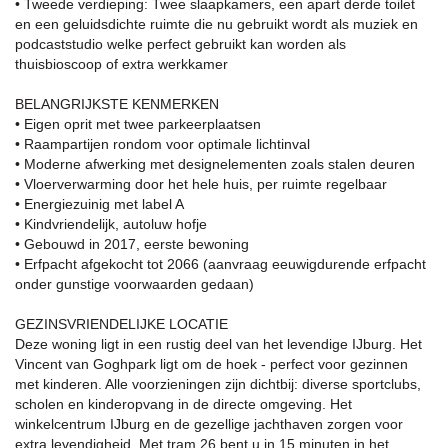
• Tweede verdieping: Twee slaapkamers, een apart derde toilet
en een geluidsdichte ruimte die nu gebruikt wordt als muziek en
podcaststudio welke perfect gebruikt kan worden als
thuisbioscoop of extra werkkamer
BELANGRIJKSTE KENMERKEN
• Eigen oprit met twee parkeerplaatsen
• Raampartijen rondom voor optimale lichtinval
• Moderne afwerking met designelementen zoals stalen deuren
• Vloerverwarming door het hele huis, per ruimte regelbaar
• Energiezuinig met label A
• Kindvriendelijk, autoluw hofje
• Gebouwd in 2017, eerste bewoning
• Erfpacht afgekocht tot 2066 (aanvraag eeuwigdurende erfpacht
onder gunstige voorwaarden gedaan)
GEZINSVRIENDELIJKE LOCATIE
Deze woning ligt in een rustig deel van het levendige IJburg. Het
Vincent van Goghpark ligt om de hoek - perfect voor gezinnen
met kinderen. Alle voorzieningen zijn dichtbij: diverse sportclubs,
scholen en kinderopvang in de directe omgeving. Het
winkelcentrum IJburg en de gezellige jachthaven zorgen voor
extra levendigheid. Met tram 26 bent u in 15 minuten in het