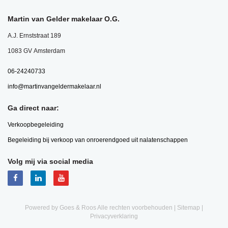
Martin van Gelder makelaar O.G.
A.J. Ernststraat 189
1083 GV Amsterdam
06-24240733
info@martinvangeldermakelaar.nl
Ga direct naar:
Verkoopbegeleiding
Begeleiding bij verkoop van onroerendgoed uit nalatenschappen
Volg mij via social media
Powered by Goes & Roos
Alle rechten voorbehouden
|
Sitemap
|
Privacyverklaring