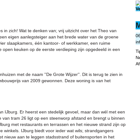
V
M
es in zich! Wat te denken van; vrij uitzicht over het Theo van
0
 een eigen aanlegsteiger aan het brede water van de groene
in
 vier slaapkamers, één kantoor- of werkkamer, een ruime
open keuken op de eerste verdieping zijn opgedeeld in een
T
N
A
uizen met de naam ''De Grote Wijzer''. Dit is terug te zien in
euwbouwprijs van 2009 gewonnen. Deze woning is van het
an IJburg. Er heerst een stedelijk gevoel, maar dan wél met een
e van tram 26 ligt op een steenworp afstand en brengt u binnen
urg met restaurants en terrassen en het nieuwe strand zijn op
 winkels. IJburg biedt voor ieder wat wils; strandgangers
t nieuw aan te leggen stadsstrand of buitensporten in het