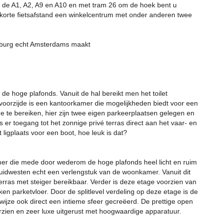
r de A1, A2, A9 en A10 en met tram 26 om de hoek bent u
 korte fietsafstand een winkelcentrum met onder anderen twee
IJburg echt Amsterdams maakt
 de hoge plafonds. Vanuit de hal bereikt men het toilet
voorzijde is een kantoorkamer die mogelijkheden biedt voor een
ge te bereiken, hier zijn twee eigen parkeerplaatsen gelegen en
s er toegang tot het zonnige privé terras direct aan het vaar- en
ligplaats voor een boot, hoe leuk is dat?
mer die mede door wederom de hoge plafonds heel licht en ruim
 zuidwesten echt een verlengstuk van de woonkamer. Vanuit dit
terras met steiger bereikbaar. Verder is deze etage voorzien van
 parketvloer. Door de splitlevel verdeling op deze etage is de
wijze ook direct een intieme sfeer gecreëerd. De prettige open
zien en zeer luxe uitgerust met hoogwaardige apparatuur.