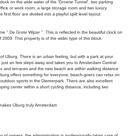
 dock on the wide water of the 'Groene Tunnel', two parking
ffice or work room, a large storage room and two luxury
rst floor are divided into a playful split level layout.
'' De Grote Wijzer ''. This is reflected in the beautiful clock on
2009. This property is of the wider type of this block.
 of IJburg. There is an urban feeling, but with a park at your
is just an few steps away and takes you to Amsterdam Central
ts and terraces and the new beach are within walking distance
Jburg offers something for everyone; beach-goers can relax on
 outdoor sports in the Diemerpark. There are also excellent
pping center within a short cycling distance, including two
t makes IJburg truly Amsterdam
n of owners, the administration is professionally taken care of