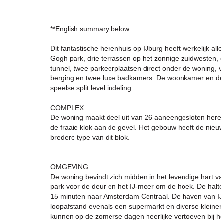
**English summary below
Dit fantastische herenhuis op IJburg heeft werkelijk all
Gogh park, drie terrassen op het zonnige zuidwesten,
tunnel, twee parkeerplaatsen direct onder de woning,
berging en twee luxe badkamers. De woonkamer en de 
speelse split level indeling.
COMPLEX
De woning maakt deel uit van 26 aaneengesloten herenh
de fraaie klok aan de gevel. Het gebouw heeft de ni
bredere type van dit blok.
OMGEVING
De woning bevindt zich midden in het levendige hart v
park voor de deur en het IJ-meer om de hoek. De halt
15 minuten naar Amsterdam Centraal. De haven van IJb
loopafstand evenals een supermarkt en diverse kleinere
kunnen op de zomerse dagen heerlijke vertoeven bij he