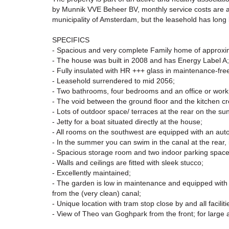
by Munnik VVE Beheer BV, monthly service costs are ap
municipality of Amsterdam, but the leasehold has long
SPECIFICS
- Spacious and very complete Family home of approxi
- The house was built in 2008 and has Energy Label A;
- Fully insulated with HR +++ glass in maintenance-fr
- Leasehold surrendered to mid 2056;
- Two bathrooms, four bedrooms and an office or wor
- The void between the ground floor and the kitchen cr
- Lots of outdoor space/ terraces at the rear on the s
- Jetty for a boat situated directly at the house;
- All rooms on the southwest are equipped with an aut
- In the summer you can swim in the canal at the rear, 
- Spacious storage room and two indoor parking spaces
- Walls and ceilings are fitted with sleek stucco;
- Excellently maintained;
- The garden is low in maintenance and equipped with 
from the (very clean) canal;
- Unique location with tram stop close by and all facilit
- View of Theo van Goghpark from the front; for large 