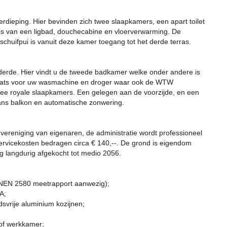
erdieping. Hier bevinden zich twee slaapkamers, een apart toilet
s van een ligbad, douchecabine en vloerverwarming. De
chuifpui is vanuit deze kamer toegang tot het derde terras.
 derde. Hier vindt u de tweede badkamer welke onder andere is
laats voor uw wasmachine en droger waar ook de WTW
 twee royale slaapkamers. Een gelegen aan de voorzijde, en een
rans balkon en automatische zonwering.
vereniging van eigenaren, de administratie wordt professioneel
rvicekosten bedragen circa € 140,--. De grond is eigendom
 langdurig afgekocht tot medio 2056.
(NEN 2580 meetrapport aanwezig);
A;
dsvrije aluminium kozijnen;
of werkkamer;