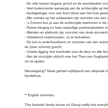
- De vide tussen begane grond en de woonkeuken zorgt 
- Veel buitenruimte aanwezig aan de achterzijde op he
- Aanlegsteiger voor een boot direct aan het huis gesit
- Alle ruimtes op het zuidwesten zijn voorzien van ee
- 's Zomers kun je aan de achterzijde zwemmen in de gr
- Ruime berging en twee inpandige parkeerplaatsen met
- Wanden en plafonds zijn voorzien van strak stucwerk
- Uitstekend onderhouden: zo te betrekken;
- De tuin is onderhoudsarm en voorzien van een autom
de (zeer schone) gracht;
- Unieke ligging met tramhalte voor de deur en alle faci
- Aan de voorzijde uitzicht over het Theo van Goghpar
om te spelen.
Nieuwsgierig? Maak geheel vrijblijvend een afspraak to
familiehuis.
** English summary
This fantastic family house on IJburg really has every