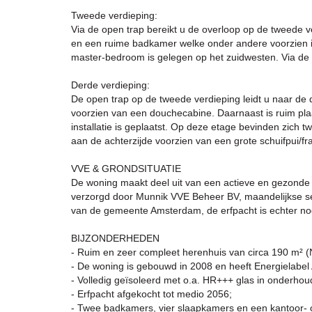
Tweede verdieping:
Via de open trap bereikt u de overloop op de tweede v
en een ruime badkamer welke onder andere voorzien i
master-bedroom is gelegen op het zuidwesten. Via de s
Derde verdieping:
De open trap op de tweede verdieping leidt u naar de
voorzien van een douchecabine. Daarnaast is ruim p
installatie is geplaatst. Op deze etage bevinden zich
aan de achterzijde voorzien van een grote schuifpui/f
VVE & GRONDSITUATIE
De woning maakt deel uit van een actieve en gezonde 
verzorgd door Munnik VVE Beheer BV, maandelijkse se
van de gemeente Amsterdam, de erfpacht is echter nog
BIJZONDERHEDEN
- Ruim en zeer compleet herenhuis van circa 190 m² 
- De woning is gebouwd in 2008 en heeft Energielabel 
- Volledig geïsoleerd met o.a. HR+++ glas in onderhou
- Erfpacht afgekocht tot medio 2056;
- Twee badkamers, vier slaapkamers en een kantoor- 