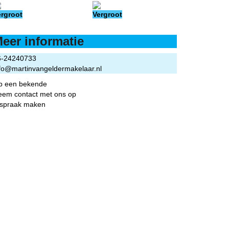
ergroot
Vergroot
eer informatie
6-24240733
fo@martinvangeldermakelaar.nl
ip een bekende
eem contact met ons op
fspraak maken