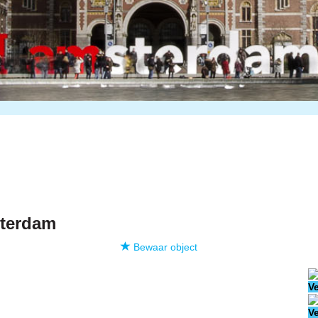
terdam
Bewaar object
V
V