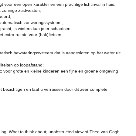
voor een open karakter en een prachtige lichtinval in huis;
t zonnige zuidwesten;
ueerd;
n automatisch zonweringssysteem;
acht, 's winters kun je er schaatsen;
 extra ruimte voor (bak)fietsen;
;
atisch bewateringssysteem dat is aangesloten op het water uit
liteiten op loopafstand;
k; voor grote en kleine kinderen een fijne en groene omgeving
t bezichtigen en laat u verrassen door dit zeer complete
thing! What to think about; unobstructed view of Theo van Gogh