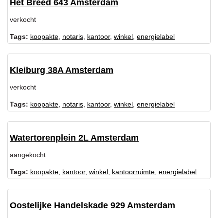
Het Breed 643 Amsterdam
verkocht
Tags:
koopakte
,
notaris
,
kantoor
,
winkel
,
energielabel
Kleiburg 38A Amsterdam
verkocht
Tags:
koopakte
,
notaris
,
kantoor
,
winkel
,
energielabel
Watertorenplein 2L Amsterdam
aangekocht
Tags:
koopakte
,
kantoor
,
winkel
,
kantoorruimte
,
energielabel
Oostelijke Handelskade 929 Amsterdam