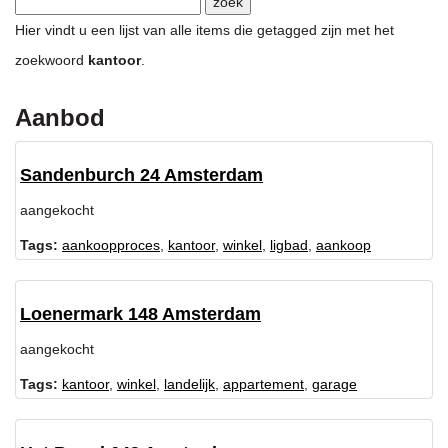
Hier vindt u een lijst van alle items die getagged zijn met het
zoekwoord
kantoor
.
Aanbod
Sandenburch 24 Amsterdam
aangekocht
Tags:
aankoopproces
,
kantoor
,
winkel
,
ligbad
,
aankoop
Loenermark 148 Amsterdam
aangekocht
Tags:
kantoor
,
winkel
,
landelijk
,
appartement
,
garage