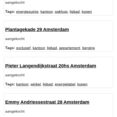
aangekocht
Tags:
energiezuinig
,
kantoor
,
pakhuis
,
ligbad
,
kopen
Plantagekade 29 Amsterdam
aangekocht
Tags:
exclusief
,
kantoor
,
ligbad
,
appartement
,
berging
Pieter Langendijkstraat 20hs Amsterdam
aangekocht
Tags:
kantoor
,
winkel
,
ligbad
,
energielabel
,
kopen
Emmy Andriessestraat 28 Amsterdam
aangekocht