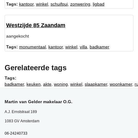
Tags:
kantoor
,
winkel
,
schuifpui
,
zonwering
,
ligbad
Westzijde 85 Zaandam
aangekocht
Tags:
monumentaal
,
kantoor
,
winkel
,
villa
,
badkamer
Gerelateerde tags
Tags:
badkamer
,
keuken
,
akte
,
woning
,
winkel
,
slaapkamer
,
woonkamer
,
r
Martin van Gelder makelaar O.G.
A.J. Ernststraat 189
1083 GV Amsterdam
06-24240733