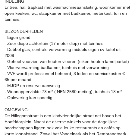
INDELING:
Entree, hal, trapkast met wasmachineaansluiting, woonkamer met
open keuken, wc, slaapkamer met badkamer, meterkast, tuin en
tuinhuis.
BIJZONDERHEDEN
- Eigen grond.
- Zeer diepe achtertuin (17 meter diep) met tuinhuis.
- Dubbel glas, centrale verwarming middels eigen cv-ketel uit
2009.
- Geheel voorzien van houten vloeren (eiken houten lamelparket).
- Vloerverwarming badkamer, tuinhuis met verwarming.
- VVE wordt professioneel beheerd, 3 leden en servicekosten €
65 per maand.
- MJOP en reserve aanwezig.
- Woonoppervlakte 73 m² ( NEN 2580-meting), tuinhuis 18 m².
- Oplevering kan spoedig.
OMGEVING:
De Hillegomstraat is een kindvriendelijke straat net boven het
Hoofddorplein. Naast de diverse winkels voor de dagelijkse
boodschappen liggen ook vele leuke restaurants en cafés op
korte loopafstand. Zowel het Vondelpark als het Rembrandtpark