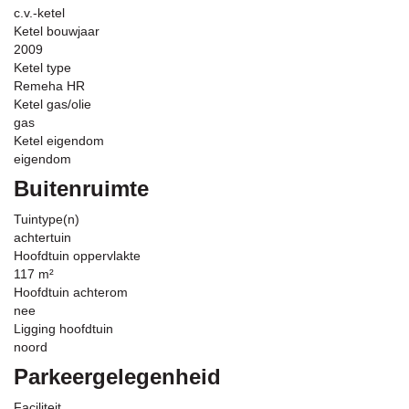
c.v.-ketel
Ketel bouwjaar
2009
Ketel type
Remeha HR
Ketel gas/olie
gas
Ketel eigendom
eigendom
Buitenruimte
Tuintype(n)
achtertuin
Hoofdtuin oppervlakte
117 m²
Hoofdtuin achterom
nee
Ligging hoofdtuin
noord
Parkeergelegenheid
Faciliteit