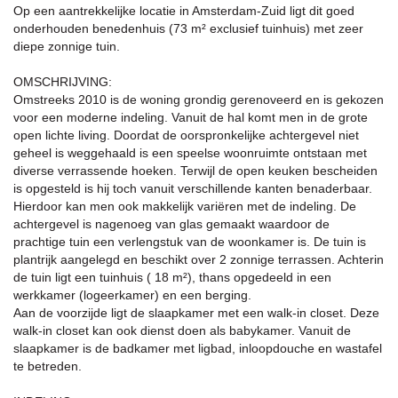
Op een aantrekkelijke locatie in Amsterdam-Zuid ligt dit goed
onderhouden benedenhuis (73 m² exclusief tuinhuis) met zeer
diepe zonnige tuin.
OMSCHRIJVING:
Omstreeks 2010 is de woning grondig gerenoveerd en is gekozen
voor een moderne indeling. Vanuit de hal komt men in de grote
open lichte living. Doordat de oorspronkelijke achtergevel niet
geheel is weggehaald is een speelse woonruimte ontstaan met
diverse verrassende hoeken. Terwijl de open keuken bescheiden
is opgesteld is hij toch vanuit verschillende kanten benaderbaar.
Hierdoor kan men ook makkelijk variëren met de indeling. De
achtergevel is nagenoeg van glas gemaakt waardoor de
prachtige tuin een verlengstuk van de woonkamer is. De tuin is
plantrijk aangelegd en beschikt over 2 zonnige terrassen. Achterin
de tuin ligt een tuinhuis ( 18 m²), thans opgedeeld in een
werkkamer (logeerkamer) en een berging.
Aan de voorzijde ligt de slaapkamer met een walk-in closet. Deze
walk-in closet kan ook dienst doen als babykamer. Vanuit de
slaapkamer is de badkamer met ligbad, inloopdouche en wastafel
te betreden.