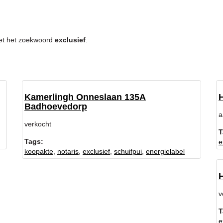
 met het zoekwoord
exclusief
.
Kamerlingh Onneslaan 135A
Badhoevedorp
a
verkocht
T
Tags:
e
koopakte
,
notaris
,
exclusief
,
schuifpui
,
energielabel
v
T
e