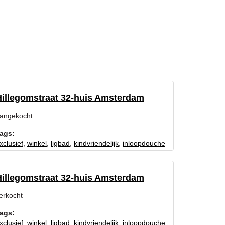
Hillegomstraat 32-huis Amsterdam
angekocht
ags:
xclusief
,
winkel
,
ligbad
,
kindvriendelijk
,
inloopdouche
Hillegomstraat 32-huis Amsterdam
erkocht
ags:
xclusief
,
winkel
,
ligbad
,
kindvriendelijk
,
inloopdouche