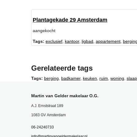
Plantagekade 29 Amsterdam
aangekocht
Tags:
exclusief
,
kantoor
,
ligbad
,
appartement
,
bergin
Gerelateerde tags
Tags:
berging
,
badkamer
,
keuken
,
ruim
,
woning
,
slaa
Martin van Gelder makelaar O.G.
A.J. Ernststraat 189
1083 GV Amsterdam
06-24240733
info@martinvangeldermakelaar.nl