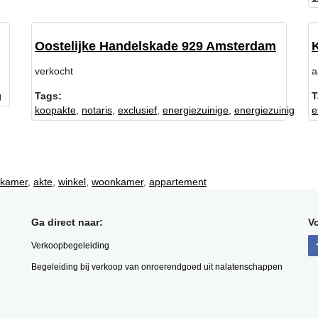
Oostelijke Handelskade 929 Amsterdam
verkocht
a
g
Tags:
T
koopakte
,
notaris
,
exclusief
,
energiezuinige
,
energiezuinig
e
pkamer
,
akte
,
winkel
,
woonkamer
,
appartement
Ga direct naar:
Vo
Verkoopbegeleiding
Begeleiding bij verkoop van onroerendgoed uit nalatenschappen