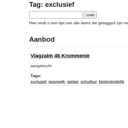
Tag: exclusief
Hier vindt u een lijst van alle items die getagged zijn
Aanbod
Vlagzalm 46 Krommenie
aangekocht
Tags:
exclusief
,
woonwijk
,
winkel
,
schuifpui
,
kindvriendelijk