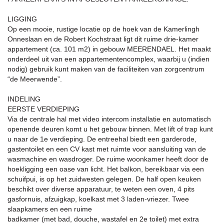
LIGGING
Op een mooie, rustige locatie op de hoek van de Kamerlingh
Onneslaan en de Robert Kochstraat ligt dit ruime drie-kamer
appartement (ca. 101 m2) in gebouw MEERENDAEL. Het maakt
onderdeel uit van een appartementencomplex, waarbij u (indien
nodig) gebruik kunt maken van de faciliteiten van zorgcentrum
“de Meerwende”.
INDELING
EERSTE VERDIEPING
Via de centrale hal met video intercom installatie en automatisch
openende deuren komt u het gebouw binnen. Met lift of trap kunt
u naar de 1e verdieping. De entreehal biedt een garderode,
gastentoilet en een CV kast met ruimte voor aansluiting van de
wasmachine en wasdroger. De ruime woonkamer heeft door de
hoekligging een oase van licht. Het balkon, bereikbaar via een
schuifpui, is op het zuidwesten gelegen. De half open keuken
beschikt over diverse apparatuur, te weten een oven, 4 pits
gasfornuis, afzuigkap, koelkast met 3 laden-vriezer. Twee
slaapkamers en een ruime
badkamer (met bad, douche, wastafel en 2e toilet) met extra