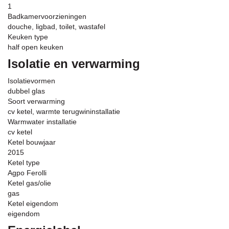
1
Badkamervoorzieningen
douche, ligbad, toilet, wastafel
Keuken type
half open keuken
Isolatie en verwarming
Isolatievormen
dubbel glas
Soort verwarming
cv ketel, warmte terugwininstallatie
Warmwater installatie
cv ketel
Ketel bouwjaar
2015
Ketel type
Agpo Ferolli
Ketel gas/olie
gas
Ketel eigendom
eigendom