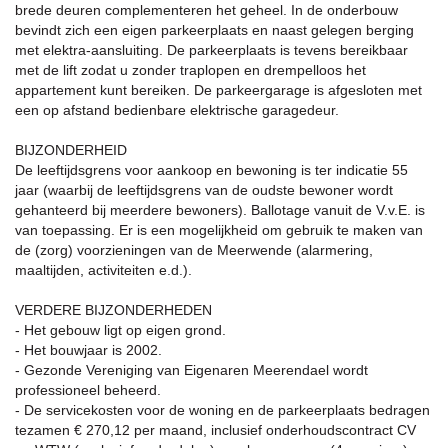
brede deuren complementeren het geheel. In de onderbouw
bevindt zich een eigen parkeerplaats en naast gelegen berging
met elektra-aansluiting. De parkeerplaats is tevens bereikbaar
met de lift zodat u zonder traplopen en drempelloos het
appartement kunt bereiken. De parkeergarage is afgesloten met
een op afstand bedienbare elektrische garagedeur.
BIJZONDERHEID
De leeftijdsgrens voor aankoop en bewoning is ter indicatie 55
jaar (waarbij de leeftijdsgrens van de oudste bewoner wordt
gehanteerd bij meerdere bewoners). Ballotage vanuit de V.v.E. is
van toepassing. Er is een mogelijkheid om gebruik te maken van
de (zorg) voorzieningen van de Meerwende (alarmering,
maaltijden, activiteiten e.d.).
VERDERE BIJZONDERHEDEN
- Het gebouw ligt op eigen grond.
- Het bouwjaar is 2002.
- Gezonde Vereniging van Eigenaren Meerendael wordt
professioneel beheerd.
- De servicekosten voor de woning en de parkeerplaats bedragen
tezamen € 270,12 per maand, inclusief onderhoudscontract CV