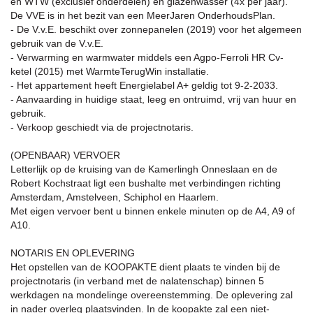
en WTW (exclusief onderdelen) en glazenwasser (4x per jaar).
De VVE is in het bezit van een MeerJaren OnderhoudsPlan.
- De V.v.E. beschikt over zonnepanelen (2019) voor het algemeen
gebruik van de V.v.E.
- Verwarming en warmwater middels een Agpo-Ferroli HR Cv-
ketel (2015) met WarmteTerugWin installatie.
- Het appartement heeft Energielabel A+ geldig tot 9-2-2033.
- Aanvaarding in huidige staat, leeg en ontruimd, vrij van huur en
gebruik.
- Verkoop geschiedt via de projectnotaris.
(OPENBAAR) VERVOER
Letterlijk op de kruising van de Kamerlingh Onneslaan en de
Robert Kochstraat ligt een bushalte met verbindingen richting
Amsterdam, Amstelveen, Schiphol en Haarlem.
Met eigen vervoer bent u binnen enkele minuten op de A4, A9 of
A10.
NOTARIS EN OPLEVERING
Het opstellen van de KOOPAKTE dient plaats te vinden bij de
projectnotaris (in verband met de nalatenschap) binnen 5
werkdagen na mondelinge overeenstemming. De oplevering zal
in nader overleg plaatsvinden. In de koopakte zal een niet-