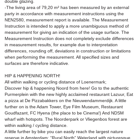
double glazing.
-The living area of 79,20 m² has been measured by an external
party in accordance with measurement instructions using the
NEN2580, measurement report is available. The Measurement
Instruction is intended to apply a more unambiguous method of
measurement for giving an indication of the usage surface. The
Measurement Instruction does not completely exclude differences
in measurement results, for example due to interpretation
differences, rounding off, deviations in construction or limitations
when performing the measurement. All specified sizes and
surfaces are therefore indicative.
HIP & HAPPENING NORTH!
All within walking or cycling distance of Loenermark;
Discover hip & happening Noord from here! Go to the authentic
Purmerplein with the new highly acclaimed restaurant Lazuur, Eat
a pizza at De Pizzabakkers on the Nieuwendammerdijk. A little
further on is the Adam Tower, Eye Film Museum, Restaurant
Goudfazant, FC Hyena (the place to be Cinema!) And NDSM
wharf with hotspots. The Noorderpark or Vliegenbos forest are
within walking / cycling distance.
A little further by bike you can easily reach the largest nature
reserve in Amsterdam; “Rural North” Waterland with picturesque