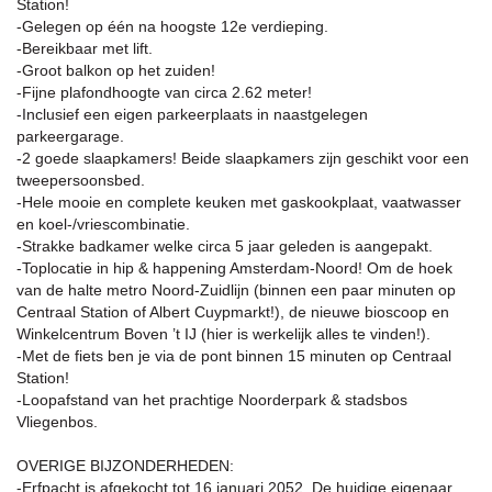
Station!
-Gelegen op één na hoogste 12e verdieping.
-Bereikbaar met lift.
-Groot balkon op het zuiden!
-Fijne plafondhoogte van circa 2.62 meter!
-Inclusief een eigen parkeerplaats in naastgelegen
parkeergarage.
-2 goede slaapkamers! Beide slaapkamers zijn geschikt voor een
tweepersoonsbed.
-Hele mooie en complete keuken met gaskookplaat, vaatwasser
en koel-/vriescombinatie.
-Strakke badkamer welke circa 5 jaar geleden is aangepakt.
-Toplocatie in hip & happening Amsterdam-Noord! Om de hoek
van de halte metro Noord-Zuidlijn (binnen een paar minuten op
Centraal Station of Albert Cuypmarkt!), de nieuwe bioscoop en
Winkelcentrum Boven ’t IJ (hier is werkelijk alles te vinden!).
-Met de fiets ben je via de pont binnen 15 minuten op Centraal
Station!
-Loopafstand van het prachtige Noorderpark & stadsbos
Vliegenbos.
OVERIGE BIJZONDERHEDEN:
-Erfpacht is afgekocht tot 16 januari 2052. De huidige eigenaar