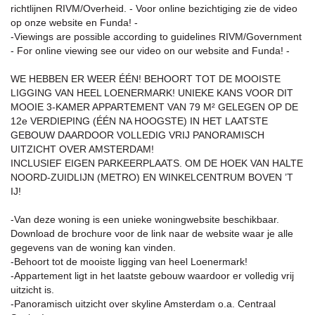
richtlijnen RIVM/Overheid. - Voor online bezichtiging zie de video
op onze website en Funda! -
-Viewings are possible according to guidelines RIVM/Government
- For online viewing see our video on our website and Funda! -
WE HEBBEN ER WEER ÉÉN! BEHOORT TOT DE MOOISTE
LIGGING VAN HEEL LOENERMARK! UNIEKE KANS VOOR DIT
MOOIE 3-KAMER APPARTEMENT VAN 79 M² GELEGEN OP DE
12e VERDIEPING (ÉÉN NA HOOGSTE) IN HET LAATSTE
GEBOUW DAARDOOR VOLLEDIG VRIJ PANORAMISCH
UITZICHT OVER AMSTERDAM!
INCLUSIEF EIGEN PARKEERPLAATS. OM DE HOEK VAN HALTE
NOORD-ZUIDLIJN (METRO) EN WINKELCENTRUM BOVEN ’T
IJ!
-Van deze woning is een unieke woningwebsite beschikbaar.
Download de brochure voor de link naar de website waar je alle
gegevens van de woning kan vinden.
-Behoort tot de mooiste ligging van heel Loenermark!
-Appartement ligt in het laatste gebouw waardoor er volledig vrij
uitzicht is.
-Panoramisch uitzicht over skyline Amsterdam o.a. Centraal