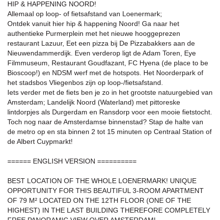
HIP & HAPPENING NOORD!
Allemaal op loop- of fietsafstand van Loenermark;
Ontdek vanuit hier hip & happening Noord! Ga naar het
authentieke Purmerplein met het nieuwe hooggeprezen
restaurant Lazuur, Eet een pizza bij De Pizzabakkers aan de
Nieuwendammerdijk. Even verderop ligt de Adam Toren, Eye
Filmmuseum, Restaurant Goudfazant, FC Hyena (de place to be
Bioscoop!) en NDSM werf met de hotspots. Het Noorderpark of
het stadsbos Vliegenbos zijn op loop-/fietsafstand.
Iets verder met de fiets ben je zo in het grootste natuurgebied van
Amsterdam; Landelijk Noord (Waterland) met pittoreske
lintdorpjes als Durgerdam en Ransdorp voor een mooie fietstocht.
Toch nog naar de Amsterdamse binnenstad? Stap de halte van
de metro op en sta binnen 2 tot 15 minuten op Centraal Station of
de Albert Cuypmarkt!
====== ENGLISH VERSION ==========
BEST LOCATION OF THE WHOLE LOENERMARK! UNIQUE
OPPORTUNITY FOR THIS BEAUTIFUL 3-ROOM APARTMENT
OF 79 M² LOCATED ON THE 12TH FLOOR (ONE OF THE
HIGHEST) IN THE LAST BUILDING THEREFORE COMPLETELY