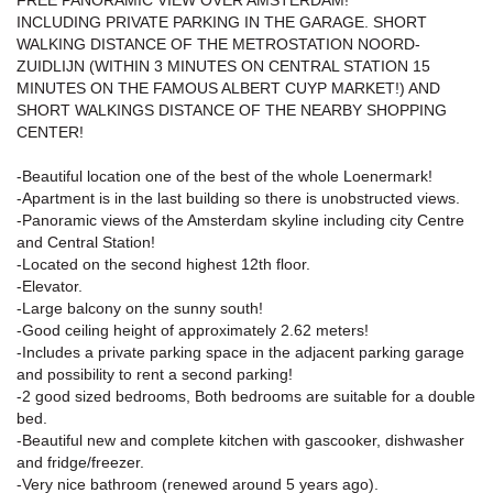
FREE PANORAMIC VIEW OVER AMSTERDAM!
INCLUDING PRIVATE PARKING IN THE GARAGE. SHORT
WALKING DISTANCE OF THE METROSTATION NOORD-
ZUIDLIJN (WITHIN 3 MINUTES ON CENTRAL STATION 15
MINUTES ON THE FAMOUS ALBERT CUYP MARKET!) AND
SHORT WALKINGS DISTANCE OF THE NEARBY SHOPPING
CENTER!
-Beautiful location one of the best of the whole Loenermark!
-Apartment is in the last building so there is unobstructed views.
-Panoramic views of the Amsterdam skyline including city Centre
and Central Station!
-Located on the second highest 12th floor.
-Elevator.
-Large balcony on the sunny south!
-Good ceiling height of approximately 2.62 meters!
-Includes a private parking space in the adjacent parking garage
and possibility to rent a second parking!
-2 good sized bedrooms, Both bedrooms are suitable for a double
bed.
-Beautiful new and complete kitchen with gascooker, dishwasher
and fridge/freezer.
-Very nice bathroom (renewed around 5 years ago).