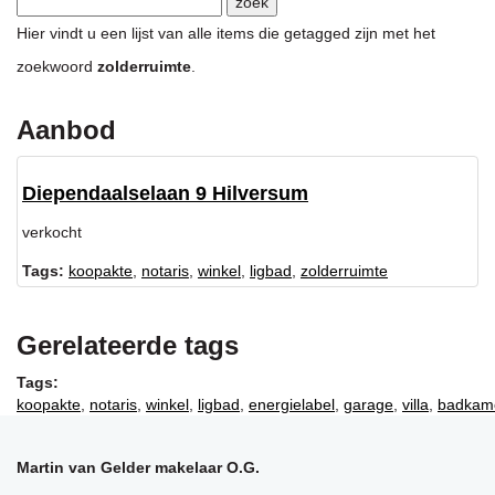
Hier vindt u een lijst van alle items die getagged zijn met het
zoekwoord
zolderruimte
.
Aanbod
Diependaalselaan 9 Hilversum
verkocht
Tags:
koopakte
,
notaris
,
winkel
,
ligbad
,
zolderruimte
Gerelateerde tags
Tags:
koopakte
,
notaris
,
winkel
,
ligbad
,
energielabel
,
garage
,
villa
,
badkam
Martin van Gelder makelaar O.G.