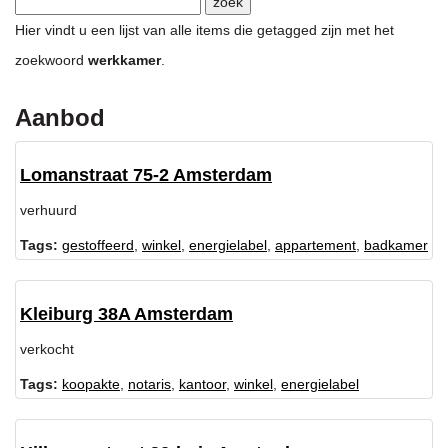
Hier vindt u een lijst van alle items die getagged zijn met het
zoekwoord
werkkamer
.
Aanbod
Lomanstraat 75-2 Amsterdam
verhuurd
Tags:
gestoffeerd
,
winkel
,
energielabel
,
appartement
,
badkamer
Kleiburg 38A Amsterdam
verkocht
Tags:
koopakte
,
notaris
,
kantoor
,
winkel
,
energielabel