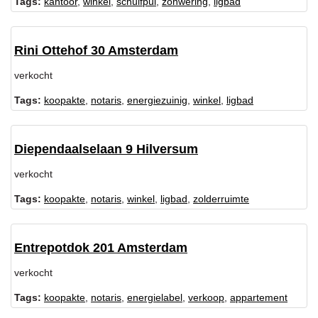
Tags:
kantoor
,
winkel
,
schuifpui
,
zonwering
,
ligbad
Rini Ottehof 30 Amsterdam
verkocht
Tags:
koopakte
,
notaris
,
energiezuinig
,
winkel
,
ligbad
Diependaalselaan 9 Hilversum
verkocht
Tags:
koopakte
,
notaris
,
winkel
,
ligbad
,
zolderruimte
Entrepotdok 201 Amsterdam
verkocht
Tags:
koopakte
,
notaris
,
energielabel
,
verkoop
,
appartement