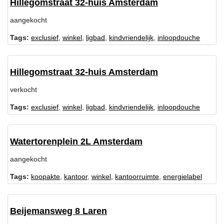
Hillegomstraat 32-huis Amsterdam
aangekocht
Tags:
exclusief
,
winkel
,
ligbad
,
kindvriendelijk
,
inloopdouche
Hillegomstraat 32-huis Amsterdam
verkocht
Tags:
exclusief
,
winkel
,
ligbad
,
kindvriendelijk
,
inloopdouche
Watertorenplein 2L Amsterdam
aangekocht
Tags:
koopakte
,
kantoor
,
winkel
,
kantoorruimte
,
energielabel
Beijemansweg 8 Laren