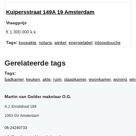
Kuipersstraat 149A 19 Amsterdam
Vraagprijs
€ 1.300.000 k.k.
Tags:
koopakte
,
notaris
,
winkel
,
energielabel
,
inloopdouche
Gerelateerde tags
Tags:
badkamer
,
keuken
,
akte
,
ruim
,
slaapkamer
,
woonkamer
,
woning
,
win
Martin van Gelder makelaar O.G.
A.J. Ernststraat 189
1083 GV Amsterdam
06-24240733