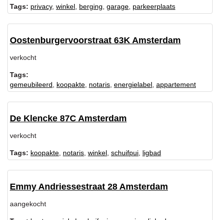
Tags:
privacy
,
winkel
,
berging
,
garage
,
parkeerplaats
Oostenburgervoorstraat 63K Amsterdam
verkocht
Tags:
gemeubileerd
,
koopakte
,
notaris
,
energielabel
,
appartement
De Klencke 87C Amsterdam
verkocht
Tags:
koopakte
,
notaris
,
winkel
,
schuifpui
,
ligbad
Emmy Andriessestraat 28 Amsterdam
aangekocht