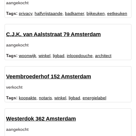
aangekocht
Tags:
privacy
,
halfvrijstaande
,
badkamer
,
bijkeuken
,
eetkeuken
C.J.K. van Aalststraat 79 Amsterdam
aangekocht
Tags:
woonwijk
,
winkel
,
ligbad
,
inloopdouche
,
architect
Veembroederhof 152 Amsterdam
verkocht
Tags:
koopakte
,
notaris
,
winkel
,
ligbad
,
energielabel
Westerdok 362 Amsterdam
aangekocht